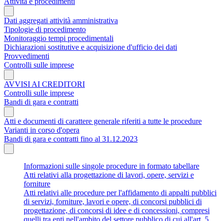
Attività e procedimenti
Dati aggregati attività amministrativa
Tipologie di procedimento
Monitoraggio tempi procedimentali
Dichiarazioni sostitutive e acquisizione d'ufficio dei dati
Provvedimenti
Controlli sulle imprese
AVVISI AI CREDITORI
Controlli sulle imprese
Bandi di gara e contratti
Atti e documenti di carattere generale riferiti a tutte le procedure
Varianti in corso d'opera
Bandi di gara e contratti fino al 31.12.2023
Informazioni sulle singole procedure in formato tabellare
Atti relativi alla progettazione di lavori, opere, servizi e
forniture
Atti relativi alle procedure per l'affidamento di appalti pubblici
di servizi, forniture, lavori e opere, di concorsi pubblici di
progettazione, di concorsi di idee e di concessioni, compresi
quelli tra enti nell'ambito del settore pubblico di cui all'art. 5