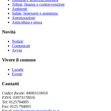
Tributi, finanze e contravvenzioni
Ambiente
Salute, benessere e assistenza
Autorizzazioni
Agricoltura e pesca
Novità
Notizie
Comunicati
Avvisi
Vivere il comune
Luoghi
Eventi
Contatti
Codice fiscale: 84003110016
P.IVA: 03973170016
Tel: 0125794005
Fax: 0125 794003
Email:
info@comune.traversella.to.it