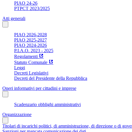
PIAO 24-26
PTPCT 2023/2025
Atti generali
PIAO 2026-2028
PIAO 2025-2027
PIAO 2024-2026
P.I.A.O. 2023 - 2025
Regolamenti
Statuto Comunale
Leggi
Decreti Legislativi
Decreti del Presidente della Repubblica
Oneri informativi per cittadini e imprese
Scadenzario obblighi amministrativi
Organizzazione
Titolari di incarichi politici, di amministrazione, di direzione o di gov
Sanzioni per mancata comunicazione dei dati