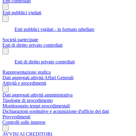
Enti controllati
Enti pubblici vigilati
Enti pubblici vigilati - in formato tabellare
Società partecipate
Enti di diritto privato controllati
Enti di diritto privato controllati
Rappresentazione grafica
Dati aggregati attività Affari Generali
Attività e procedimenti
Dati aggregati attività amministrativa
Tipologie di procedimento
Monitoraggio tempi procedimentali
Dichiarazioni sostitutive e acquisizione d'ufficio dei dati
Provvedimenti
Controlli sulle imprese
AVVISI AI CREDITORI