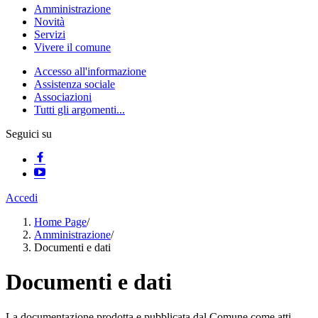
Amministrazione
Novità
Servizi
Vivere il comune
Accesso all'informazione
Assistenza sociale
Associazioni
Tutti gli argomenti...
Seguici su
Accedi
Home Page
/
Amministrazione
/
Documenti e dati
Documenti e dati
La documentazione prodotta e pubblicata dal Comune come atti,