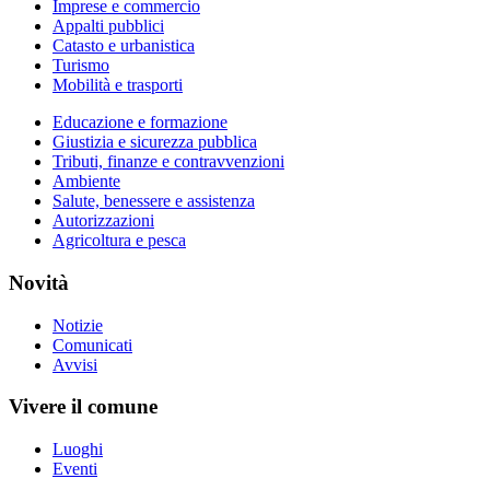
Imprese e commercio
Appalti pubblici
Catasto e urbanistica
Turismo
Mobilità e trasporti
Educazione e formazione
Giustizia e sicurezza pubblica
Tributi, finanze e contravvenzioni
Ambiente
Salute, benessere e assistenza
Autorizzazioni
Agricoltura e pesca
Novità
Notizie
Comunicati
Avvisi
Vivere il comune
Luoghi
Eventi