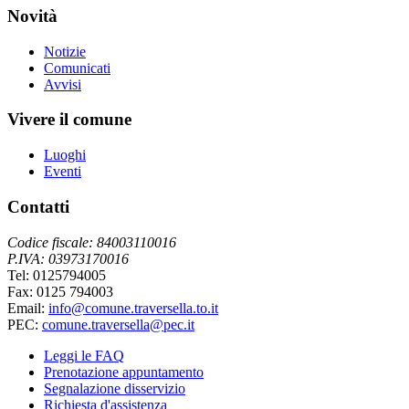
Novità
Notizie
Comunicati
Avvisi
Vivere il comune
Luoghi
Eventi
Contatti
Codice fiscale: 84003110016
P.IVA: 03973170016
Tel: 0125794005
Fax: 0125 794003
Email:
info@comune.traversella.to.it
PEC:
comune.traversella@pec.it
Leggi le FAQ
Prenotazione appuntamento
Segnalazione disservizio
Richiesta d'assistenza