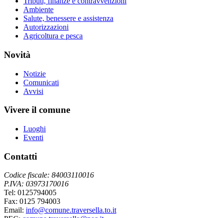
Tributi, finanze e contravvenzioni
Ambiente
Salute, benessere e assistenza
Autorizzazioni
Agricoltura e pesca
Novità
Notizie
Comunicati
Avvisi
Vivere il comune
Luoghi
Eventi
Contatti
Codice fiscale: 84003110016
P.IVA: 03973170016
Tel: 0125794005
Fax: 0125 794003
Email:
info@comune.traversella.to.it