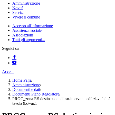
Amministrazione
Novità
Servizi
Vivere il comune
Accesso all'informazione
Assistenza sociale
Associazioni
Tutti gli argomenti...
Seguici su
Accedi
Home Page
/
Amministrazione
/
Documenti e dati
/
Documenti Piano Regolatore
/
PRGC_zona RS destinazioni d'uso-interventi edilizi-viabilità
tavola 9.c/var.1