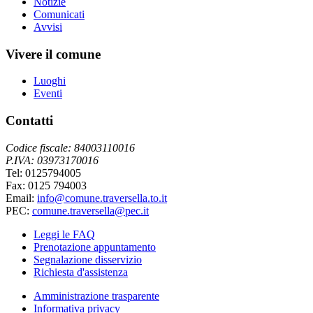
Notizie
Comunicati
Avvisi
Vivere il comune
Luoghi
Eventi
Contatti
Codice fiscale: 84003110016
P.IVA: 03973170016
Tel: 0125794005
Fax: 0125 794003
Email:
info@comune.traversella.to.it
PEC:
comune.traversella@pec.it
Leggi le FAQ
Prenotazione appuntamento
Segnalazione disservizio
Richiesta d'assistenza
Amministrazione trasparente
Informativa privacy