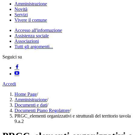
Amministrazione
Novità
Servizi
Vivere il comune
Accesso all'informazione
Assistenza sociale
Associazioni
Tutti gli argomenti...
Seguici su
Accedi
Home Page
/
Amministrazione
/
Documenti e dati
/
Documenti Piano Regolatore
/
PRGC_elementi organizzativi e strutturali del territorio tavola
9.a.2