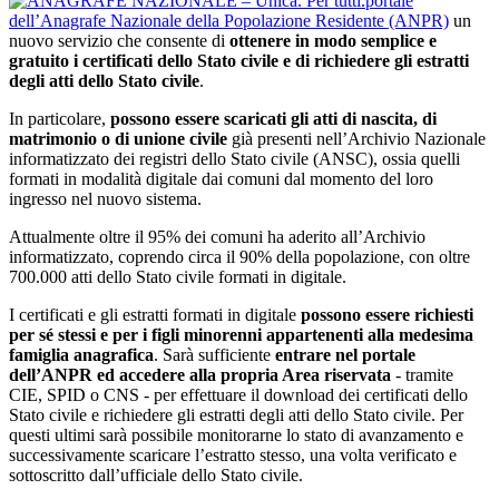
portale
dell’Anagrafe Nazionale della Popolazione Residente (ANPR)
un
nuovo servizio che consente di
ottenere in modo semplice e
gratuito i certificati dello Stato civile e di richiedere gli estratti
degli atti dello Stato civile
.
In particolare,
possono essere scaricati gli atti di nascita, di
matrimonio o di unione civile
già presenti nell’Archivio Nazionale
informatizzato dei registri dello Stato civile (ANSC), ossia quelli
formati in modalità digitale dai comuni dal momento del loro
ingresso nel nuovo sistema.
Attualmente oltre il 95% dei comuni ha aderito all’Archivio
informatizzato, coprendo circa il 90% della popolazione, con oltre
700.000 atti dello Stato civile formati in digitale.
I certificati e gli estratti formati in digitale
possono essere richiesti
per sé stessi e per i figli minorenni appartenenti alla medesima
famiglia anagrafica
. Sarà sufficiente
entrare nel portale
dell’ANPR ed accedere alla propria Area riservata
- tramite
CIE, SPID o CNS - per effettuare il download dei certificati dello
Stato civile e richiedere gli estratti degli atti dello Stato civile. Per
questi ultimi sarà possibile monitorarne lo stato di avanzamento e
successivamente scaricare l’estratto stesso, una volta verificato e
sottoscritto dall’ufficiale dello Stato civile.