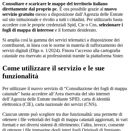
Consultare e scaricare le mappe del territorio italiano
direttamente dal proprio pc
. È ora possibile grazie al
nuovo
servizio gratuito
messo a disposizione dall’Agenzia delle Entrate
sul sito istituzionale e rivolto a tutti i cittadini. Per utilizzarlo basta
accedere con le proprie credenziali Spid, Cie o Cns,
selezionare i
fogli di mappa di interesse
e il formato desiderato.
Si amplia così la gamma dei servizi telematici a disposizione dei
contribuenti, in linea con le norme in materia di rafforzamento dei
servizi digitali (Dlgs n. 1/2024). Finora l’accesso alla cartografia
catastale era riservato ai professionisti tramite la piattaforma Sister.
Come utilizzare il servizio e le sue
funzionalità
Per utilizzare il nuovo servizio di “Consultazione dei fogli di mappa
catastale” basta accedere all’Area riservata del sito internet
dell’Agenzia delle Entrate mediante SPID, carta di identità
elettronica (CIE), carta nazionale dei servizi (CNS).
Ciascun utente può scegliere tra due funzionalità: una permette di
ottenere i file vettoriali dei fogli di mappa catastali aggiornati, in vari
formati e nei diversi sistemi di riferimento; l’altra, invece, consente
di ottenere i file immagine degli interi fogli Originali di Impianto