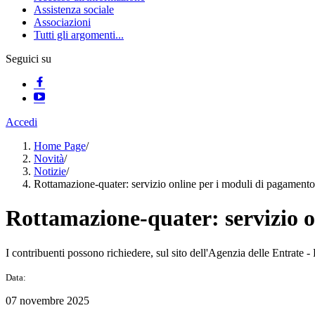
Assistenza sociale
Associazioni
Tutti gli argomenti...
Seguici su
Accedi
Home Page
/
Novità
/
Notizie
/
Rottamazione-quater: servizio online per i moduli di pagament
Rottamazione-quater: servizio o
I contribuenti possono richiedere, sul sito dell'Agenzia delle Entrate -
Data:
07 novembre 2025