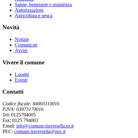
Salute, benessere e assistenza
Autorizzazioni
Agricoltura e pesca
Novità
Notizie
Comunicati
Avvisi
Vivere il comune
Luoghi
Eventi
Contatti
Codice fiscale: 84003110016
P.IVA: 03973170016
Tel: 0125794005
Fax: 0125 794003
Email:
info@comune.traversella.to.it
PEC:
comune.traversella@pec.it