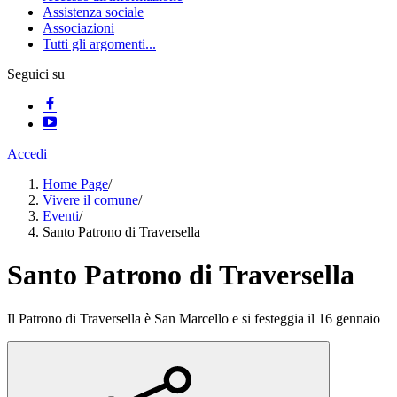
Assistenza sociale
Associazioni
Tutti gli argomenti...
Seguici su
Accedi
Home Page
/
Vivere il comune
/
Eventi
/
Santo Patrono di Traversella
Santo Patrono di Traversella
Il Patrono di Traversella è San Marcello e si festeggia il 16 gennaio