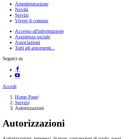
Amministrazione
Novità
Servizi
Vivere il comune
Accesso all'informazione
Assistenza sociale
Associazioni
Tutti gli argomenti...
Seguici su
Accedi
Home Page
/
Servizi
/
Autorizzazioni
Autorizzazioni
Autorizzazioni, permessi, licenze, concessioni di suolo, passi