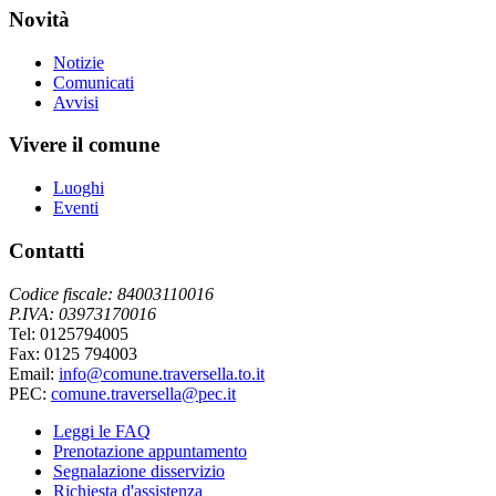
Novità
Notizie
Comunicati
Avvisi
Vivere il comune
Luoghi
Eventi
Contatti
Codice fiscale: 84003110016
P.IVA: 03973170016
Tel: 0125794005
Fax: 0125 794003
Email:
info@comune.traversella.to.it
PEC:
comune.traversella@pec.it
Leggi le FAQ
Prenotazione appuntamento
Segnalazione disservizio
Richiesta d'assistenza